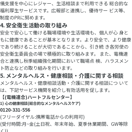
儀支援を中心にレジャー、生活相談まで利用できる 総合的な
福利厚生サービスです。広報部と連携し、優待サー ビス等、
制度のPRに努めます。
4. 安全衛生活動の取り組み
安全で安心して働ける職場環境や生活環境も、個人が心 身と
もに健康であることが基本となります。より安全で、より健康
であり続けることが大切であることから、引き続 き各労使の
安全衛生委員会の場で積極的に取り組みます。 また、電機連
合と連携し秋季組織強化期間において職場点 検、ハラスメン
ト防止などの取り組みを行います。
5. メンタルヘルス・健康相談・介護に関する相談
メンタルヘルス・健康相談活動・介護に関する相談につ いて
は、下記サービス機関を紹介し有効活用を促します。
【(電機連合)ハートフルセンター】
1) 心の健康相談(総合的なメンタルヘルスケア)
0120-331-556
(フリーダイヤル:携帯電話からの利用可)
(受付時間:月~金(土日祝、年末年始、夏季休業期間、GW等除
く))