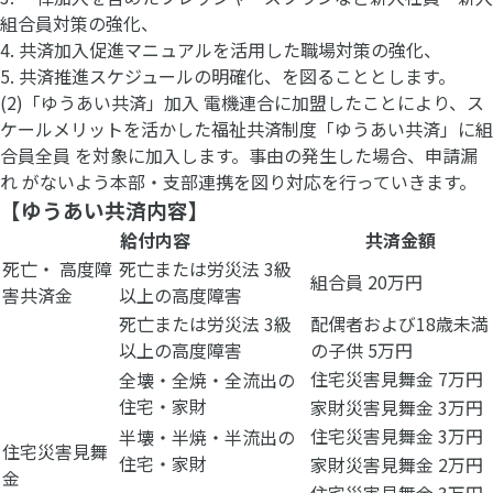
組合員対策の強化、
4. 共済加入促進マニュアルを活用した職場対策の強化、
5. 共済推進スケジュールの明確化、を図ることとします。
(2)「ゆうあい共済」加入 電機連合に加盟したことにより、ス
ケールメリットを活かした福祉共済制度「ゆうあい共済」に組
合員全員 を対象に加入します。事由の発生した場合、申請漏
れ がないよう本部・支部連携を図り対応を行っていきます。
【ゆうあい共済内容】
給付内容
共済金額
死亡・ 高度障
死亡または労災法 3級
組合員 20万円
害共済金
以上の高度障害
死亡または労災法 3級
配偶者および18歳未満
以上の高度障害
の子供 5万円
住宅災害見舞金 7万円
全壊・全焼・全流出の
住宅・家財
家財災害見舞金 3万円
住宅災害見舞金 3万円
半壊・半焼・半流出の
住宅災害見舞
住宅・家財
家財災害見舞金 2万円
金