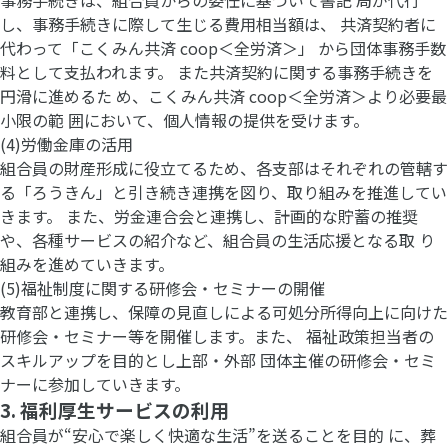
事務手続きは、組合員からの委任に基づいて書記 局が代行
し、事務手続きに際して生じる費用相当額は、 共済契約者に
代わって「こくみん共済 coop＜全労済＞」 から団体事務手数
料として支払われます。 また共済契約に関する事務手続きを
円滑に進めるた め、こくみん共済 coop＜全労済＞より必要最
小限の範 囲において、個人情報の提供を受けます。
(4)労働金庫の活用
組合員の財産形成に役立てるため、各支部はそれぞれの管轄す
る「ろうきん」と引き続き連携を図り、取り組みを推進してい
きます。 また、労金連合会と連携し、計画的な貯蓄の推奨
や、各種サービスの紹介など、組合員の生活応援となる取 り
組みを進めていきます。
(5)福祉制度に関する研修会・セミナーの開催
教育部と連携し、保障の見直しによる可処分所得向上に向けた
研修会・セミナー等を開催します。また、 福祉政策担当者の
スキルアップを目的とし上部・外部 団体主催の研修会・セミ
ナーに参加していきます。
3. 福利厚生サービスの利用
組合員が“安心で楽しく快適な生活”を送ることを目的 に、葬