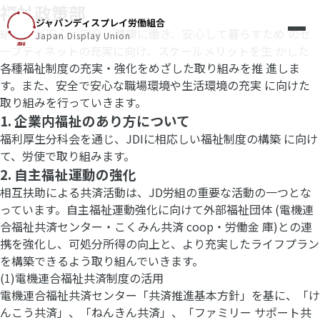
福祉政策部
ジャパンディスプレイ労働組合
組合員が安心・安全・健康に働き、安心して暮らすため のセ
Japan Display Union
ーフティネットの充実に向け、スケールメリットを生 かした
各種福祉制度の充実・強化をめざした取り組みを推 進しま
す。また、安全で安心な職場環境や生活環境の充実 に向けた
取り組みを行っていきます。
1. 企業内福祉のあり方について
福利厚生分科会を通じ、JDIに相応しい福祉制度の構築 に向け
て、労使で取り組みます。
2. 自主福祉運動の強化
相互扶助による共済活動は、JD労組の重要な活動の一つとな
っています。自主福祉運動強化に向けて外部福祉団体 (電機連
合福祉共済センター・こくみん共済 coop・労働金 庫)との連
携を強化し、可処分所得の向上と、より充実したライフプラン
を構築できるよう取り組んでいきます。
(1)電機連合福祉共済制度の活用
電機連合福祉共済センター「共済推進基本方針」を基に、「け
んこう共済」、「ねんきん共済」、「ファミリー サポート共