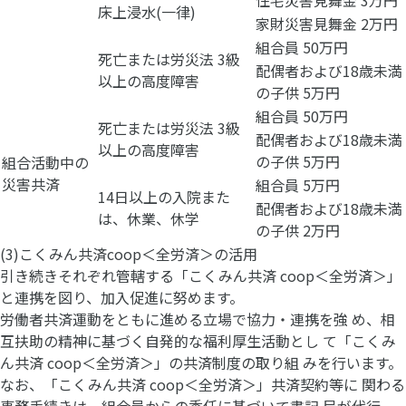
住宅災害見舞金 3万円
床上浸水(一律)
家財災害見舞金 2万円
組合員 50万円
死亡または労災法 3級
配偶者および18歳未満
以上の高度障害
の子供 5万円
組合員 50万円
死亡または労災法 3級
配偶者および18歳未満
以上の高度障害
の子供 5万円
組合活動中の
災害共済
組合員 5万円
14日以上の入院また
配偶者および18歳未満
は、休業、休学
の子供 2万円
(3)こくみん共済coop＜全労済＞の活用
引き続きそれぞれ管轄する「こくみん共済 coop＜全労済＞」
と連携を図り、加入促進に努めます。
労働者共済運動をともに進める立場で協力・連携を強 め、相
互扶助の精神に基づく自発的な福利厚生活動とし て「こくみ
ん共済 coop＜全労済＞」の共済制度の取り組 みを行います。
なお、「こくみん共済 coop＜全労済＞」共済契約等に 関わる