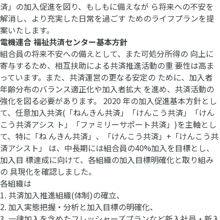
済」の加入促進を図り、もしもに備えなが ら将来への不安を
解消し、より充実した日常を過ごす ためのライフプランを提
案いたします。
電機連合 福祉共済センター基本方針
組合員の将来不安への備えとして、また可処分所得の 向上に
寄与するため、相互扶助による共済推進活動の重 要性は高ま
っています。また、共済運営の更なる安定の ために、加入者
年齢分布のバランス適正化や加入者拡大 を進め、共済活動の
強化を図る必要があります。 2020 年の加入促進基本方針とし
て、任意加入共済(「ねんきん共済」「けんこう共済」「けん
こう共済アシス ト」「ファミリーサポート共済」)を主軸とし
て、特に「ね んきん共済」、「けんこう共済」+「けんこう共
済アシスト」 は、中長期には組合員の40%加入を目標とし、
加入目 標達成に向けて、各組織の加入目標明確化と取り組み
の 具現化を確認しました。
各組織は
1. 共済加入推進組織(体制)の確立、
2. 加入実態把握・分析と加入目標の明確化、
3. 一律加入を含めたフレッシャーズプランなど新入社員・新入