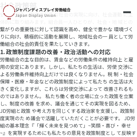
社会政策部
ジャパンディスプレイ労働組合
安心・安全・安定で公正な社会の実現に向け、社会運動 に主
Japan Display Union
体的に取り組みます。組合員一人ひとりが、社会・地 域との
繋がりの重要性に対して認識を高め、健全で豊かな 環境づく
りに向け、積極的に活動を展開し、地域社会の一 員として労
働組合の社会的責任を果たしていきます。
1. 政策制度課題の改善・政治活動への対応
労働組合の主な目的は、賃金などの労働条件の維持向上 と雇
用の安定にあります。しかし、私たちの生活は、労使 交渉に
よる労働条件維持向上だけでは良くなりません。税 制・社会
保障・医療・年金などの政策制度によって私たち の生活は大
きく変化しますが、これらは労使交渉によって 改善されるも
のではありません。 私たち働く者の立場に立った政策を立案
し、制度の改善 を求め、議会を通じてその実現を図るため、
JD労組と政策 や考え方を同じくする政治家を支援し、政策制
度実現のた め議会で活躍していただくことが必要です。 JD労
組の基本理念『「輝く未来を見つめて」~笑顔・喜び・ 幸せ
~』を実現するためにも私たちの意見を政策制度とし て反映す