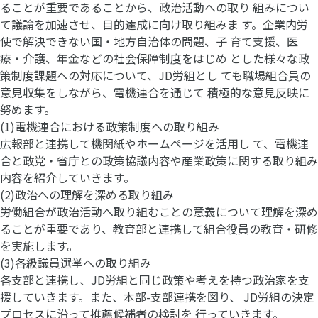
ることが重要であることから、政治活動への取り 組みについ
て議論を加速させ、目的達成に向け取り組みま す。企業内労
使で解決できない国・地方自治体の問題、子 育て支援、医
療・介護、年金などの社会保障制度をはじめ とした様々な政
策制度課題への対応について、JD労組とし ても職場組合員の
意見収集をしながら、電機連合を通じて 積極的な意見反映に
努めます。
(1)電機連合における政策制度への取り組み
広報部と連携して機関紙やホームページを活用し て、電機連
合と政党・省庁との政策協議内容や産業政策に関する取り組み
内容を紹介していきます。
(2)政治への理解を深める取り組み
労働組合が政治活動へ取り組むことの意義について理解を深め
ることが重要であり、教育部と連携して組合役員の教育・研修
を実施します。
(3)各級議員選挙への取り組み
各支部と連携し、JD労組と同じ政策や考えを持つ政治家を支
援していきます。また、本部-支部連携を図り、 JD労組の決定
プロセスに沿って推薦候補者の検討を 行っていきます。